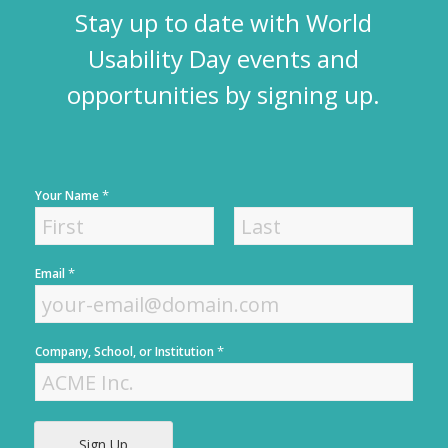
Stay up to date with World
Usability Day events and
opportunities by signing up.
*
Your Name
F
L
*
Email
i
a
r
s
s
t
t
*
Company, School, or Institution
Sign Up